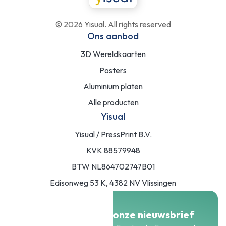
©
2026
Yisual. All rights reserved
Ons aanbod
3D Wereldkaarten
Posters
Aluminium platen
Alle producten
Yisual
Yisual / PressPrint B.V.
KVK 88579948
BTW NL864702747B01
Edisonweg 53 K, 4382 NV Vlissingen
Meld je aan voor onze nieuwsbrief