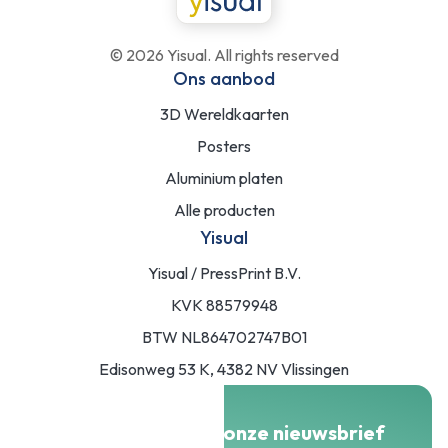
©
2026
Yisual. All rights reserved
Ons aanbod
3D Wereldkaarten
Posters
Aluminium platen
Alle producten
Yisual
Yisual / PressPrint B.V.
KVK 88579948
BTW NL864702747B01
Edisonweg 53 K, 4382 NV Vlissingen
Meld je aan voor onze nieuwsbrief