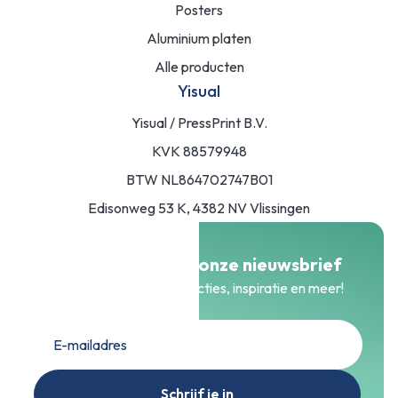
Posters
Aluminium platen
Alle producten
Yisual
Yisual / PressPrint B.V.
KVK 88579948
BTW NL864702747B01
Edisonweg 53 K, 4382 NV Vlissingen
Meld je aan voor onze nieuwsbrief
Blijf op de hoogte van acties, inspiratie en meer!
Schrijf je in