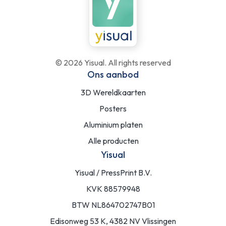
©
2026
Yisual. All rights reserved
Ons aanbod
3D Wereldkaarten
Posters
Aluminium platen
Alle producten
Yisual
Yisual / PressPrint B.V.
KVK 88579948
BTW NL864702747B01
Edisonweg 53 K, 4382 NV Vlissingen