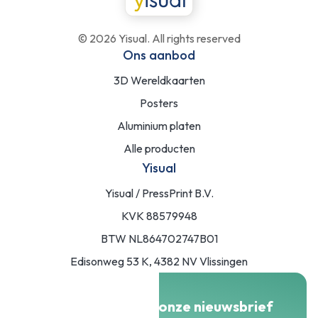
©
2026
Yisual. All rights reserved
Ons aanbod
3D Wereldkaarten
Posters
Aluminium platen
Alle producten
Yisual
Yisual / PressPrint B.V.
KVK 88579948
BTW NL864702747B01
Edisonweg 53 K, 4382 NV Vlissingen
Meld je aan voor onze nieuwsbrief