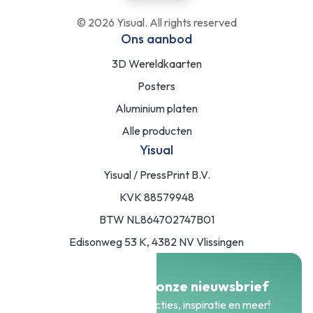
©
2026
Yisual. All rights reserved
Ons aanbod
3D Wereldkaarten
Posters
Aluminium platen
Alle producten
Yisual
Yisual / PressPrint B.V.
KVK 88579948
BTW NL864702747B01
Edisonweg 53 K, 4382 NV Vlissingen
Meld je aan voor onze nieuwsbrief
Blijf op de hoogte van acties, inspiratie en meer!