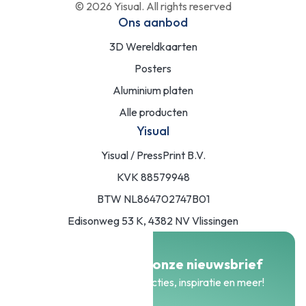
©
2026
Yisual. All rights reserved
Ons aanbod
3D Wereldkaarten
Posters
Aluminium platen
Alle producten
Yisual
Yisual / PressPrint B.V.
KVK 88579948
BTW NL864702747B01
Edisonweg 53 K, 4382 NV Vlissingen
Meld je aan voor onze nieuwsbrief
Blijf op de hoogte van acties, inspiratie en meer!