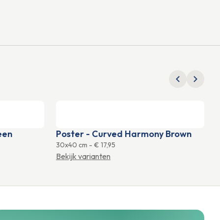
een
Poster - Curved Harmony Brown
30x40 cm
-
€ 17,95
2
Bekijk varianten
B