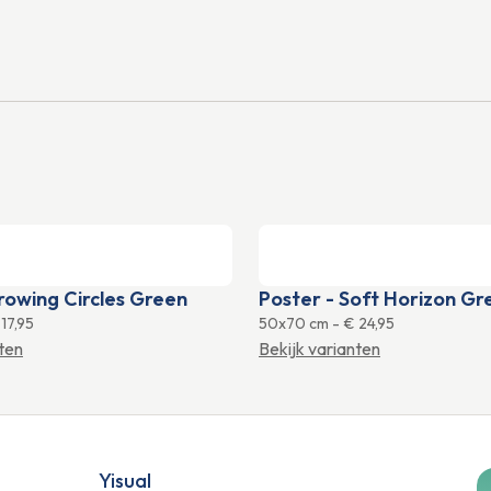
rowing Circles Green
Poster - Soft Horizon Gr
17,95
50x70 cm
-
€ 24,95
nten
Bekijk varianten
Yisual