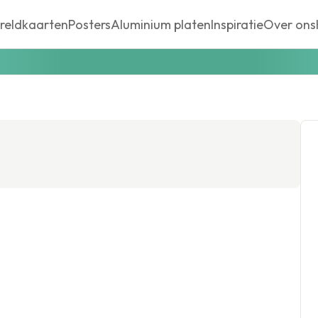
reldkaarten
Posters
Aluminium platen
Inspiratie
Over ons