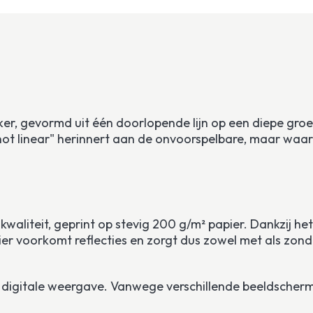
er, gevormd uit één doorlopende lijn op een diepe groe
s not linear" herinnert aan de onvoorspelbare, maar waar
m kwaliteit, geprint op stevig 200 g/m² papier. Dankzij 
er voorkomt reflecties en zorgt dus zowel met als zonder 
een digitale weergave. Vanwege verschillende beeldscher