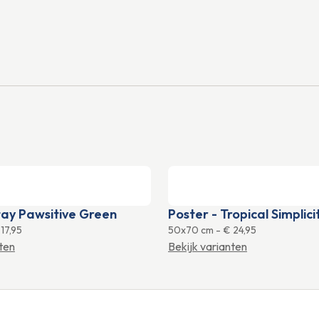
tay Pawsitive Green
Poster - Tropical Simplic
17,95
50x70 cm
-
€ 24,95
nten
Bekijk varianten