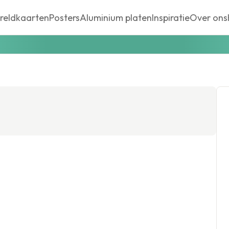
reldkaarten
Posters
Aluminium platen
Inspiratie
Over ons