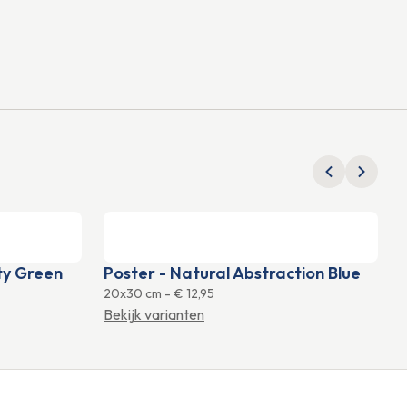
ity Green
Poster - Natural Abstraction Blue
20x30 cm
-
€ 12,95
2
Bekijk varianten
B